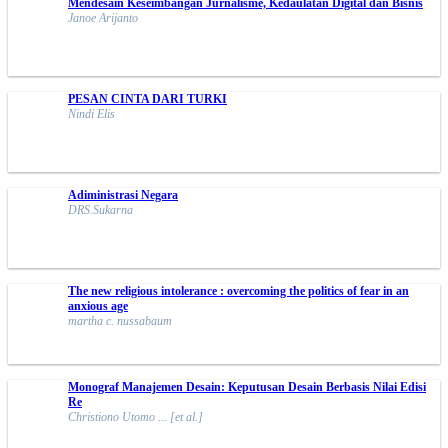
Mendesain Keseimbangan Jurnalisme, Kedaulatan Digital dan Bisnis
Janoe Arijanto
PESAN CINTA DARI TURKI
Nindi Elis
Adiministrasi Negara
DRS.Sukarna
The new religious intolerance : overcoming the politics of fear in an
anxious age
martha c. nussabaum
Monograf Manajemen Desain: Keputusan Desain Berbasis Nilai Edisi
Re
Christiono Utomo ... [et al.]