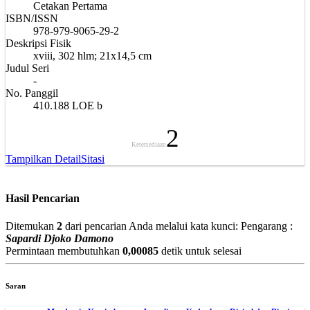
Cetakan Pertama
ISBN/ISSN
978-979-9065-29-2
Deskripsi Fisik
xviii, 302 hlm; 21x14,5 cm
Judul Seri
-
No. Panggil
410.188 LOE b
2
Ketersediaan
Tampilkan Detail
Sitasi
Hasil Pencarian
Ditemukan
2
dari pencarian Anda melalui kata kunci:
Pengarang :
Sapardi Djoko Damono
Permintaan membutuhkan
0,00085
detik untuk selesai
Saran