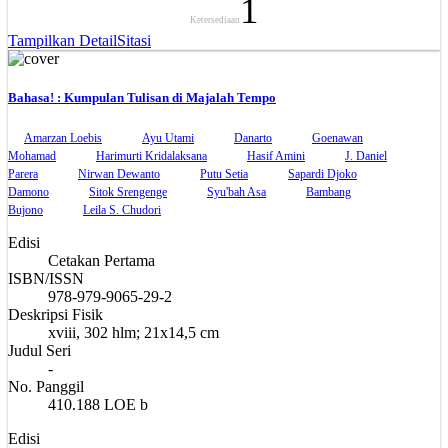
1
Ketersediaan
Tampilkan Detail
Sitasi
Bahasa! : Kumpulan Tulisan di Majalah Tempo
Amarzan Loebis
Ayu Utami
Danarto
Goenawan
Mohamad
Harimurti Kridalaksana
Hasif Amini
J. Daniel
Parera
Nirwan Dewanto
Putu Setia
Sapardi Djoko
Damono
Sitok Srengenge
Syu'bah Asa
Bambang
Bujono
Leila S. Chudori
Edisi
Cetakan Pertama
ISBN/ISSN
978-979-9065-29-2
Deskripsi Fisik
xviii, 302 hlm; 21x14,5 cm
Judul Seri
-
No. Panggil
410.188 LOE b
Edisi