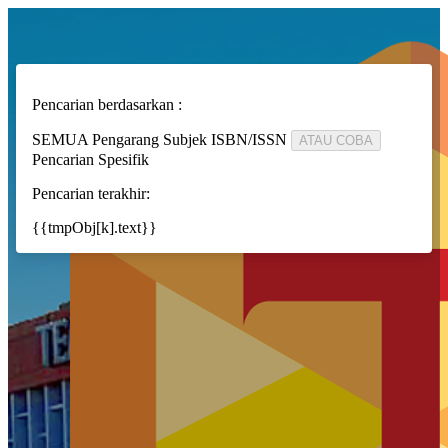
Pencarian berdasarkan :
SEMUA
Pengarang
Subjek
ISBN/ISSN
ATAU COBA
Pencarian Spesifik
Pencarian terakhir:
{{tmpObj[k].text}}