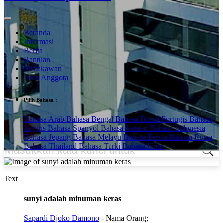
Beranda
Informasi
Berita
Bantuan
Pustakawan
Area Anggota
Pilih Bahasa :
Bahasa Arab
Bahasa Bengal
Bahasa Brazil Portugis
Bahasa
Inggris
Bahasa Spanyol
Bahasa Jerman
Bahasa Indonesia
Bahasa Jepang
Bahasa Melayu
Bahasa Persia
Bahasa Rusia
Bahasa Thailand
Bahasa Turki
Bahasa Urdu
Text
sunyi adalah minuman keras
Sapardi Djoko Damono
- Nama Orang;