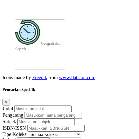
Geografi dan
Sejarah
Icons made by
Freepik
from
www.flaticon.com
Pencarian Spesifik
×
Judul
Pengarang
Subjek
ISBN/ISSN
Tipe Koleksi