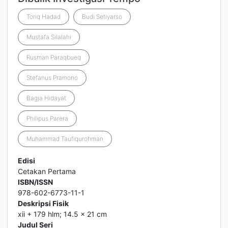
Toriq Hadad
Budi Setiyarso
Mustafa Silalahi
Rusman Paraqbueq
Stefanus Pramono
Bagja Hidayat
Philipus Parera
Muhammad Taufiqurohman
Edisi
Cetakan Pertama
ISBN/ISSN
978-602-6773-11-1
Deskripsi Fisik
xii + 179 hlm; 14.5 x 21 cm
Judul Seri