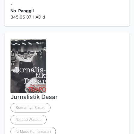
-
No. Panggil
345.05 07 HAD d
Jurnalistik Dasar
Bramantya Basuki
Respati Wasesa
Ni Made Purnamasari