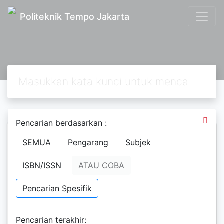
Politeknik Tempo Jakarta
Pencarian berdasarkan :
SEMUA
Pengarang
Subjek
Dibalik Investigasi Tempo
ISBN/ISSN
ATAU COBA
Toriq Hadad
Budi Setiyarso
Pencarian Spesifik
Mustafa Silalahi
Rusman Paraqbueq
Pencarian terakhir: