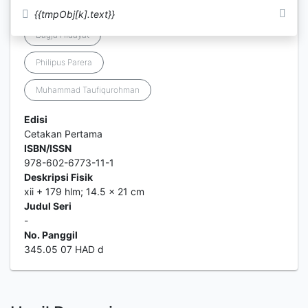
Stefanus Pramono
{{tmpObj[k].text}}
Bagja Hidayat
Philipus Parera
Muhammad Taufiqurohman
Edisi
Cetakan Pertama
ISBN/ISSN
978-602-6773-11-1
Deskripsi Fisik
xii + 179 hlm; 14.5 x 21 cm
Judul Seri
-
No. Panggil
345.05 07 HAD d