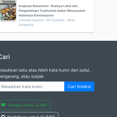
Imajinasi Nusantara : Budaya Lokal dan
Pengetahuan Tradisional dalam Masyarakat
Indonesia Kontemporer
Chandra Saputra - Arif Susanto - Reza
Suriaputra
Cari
asukkan satu atau lebih kata kunci dari judul,
engarang, atau subjek
Cari Koleksi
Donasi untuk SLiMS