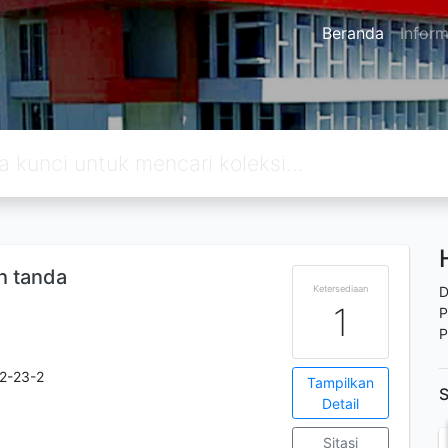
Beranda
Inform
h tanda
Ketersediaan
D
1
P
P
2-23-2
Tampilkan
S
Detail
Sitasi