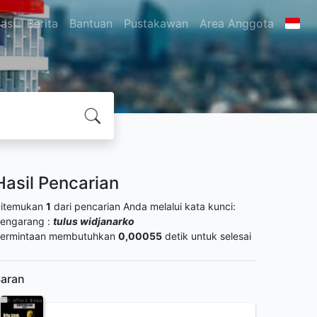
asi
Berita
Bantuan
Pustakawan
Area Anggota
Hasil Pencarian
itemukan
1
dari pencarian Anda melalui kata kunci:
engarang :
tulus widjanarko
ermintaan membutuhkan
0,00055
detik untuk selesai
aran