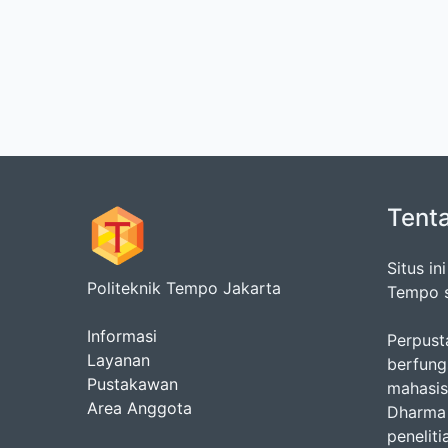
Tent
Situs i
Politeknik Tempo Jakarta
Tempo s
Informasi
Perpust
Layanan
berfung
Pustakawan
mahasis
Area Anggota
Dharma 
penelit