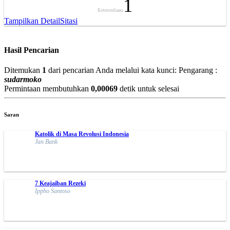
1
Ketersediaan
Tampilkan Detail
Sitasi
Hasil Pencarian
Ditemukan
1
dari pencarian Anda melalui kata kunci:
Pengarang :
sudarmoko
Permintaan membutuhkan
0,00069
detik untuk selesai
Saran
Katolik di Masa Revolusi Indonesia
Jan Bank
7 Keajaiban Rezeki
Ippho Santoso