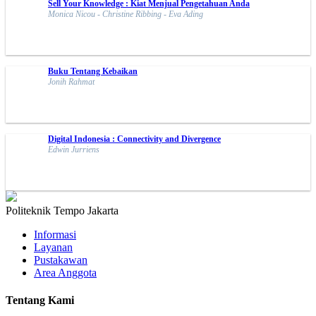
Sell Your Knowledge : Kiat Menjual Pengetahuan Anda
Monica Nicou - Christine Ribbing - Eva Ading
Buku Tentang Kebaikan
Jonih Rahmat
Digital Indonesia : Connectivity and Divergence
Edwin Jurriens
Politeknik Tempo Jakarta
Informasi
Layanan
Pustakawan
Area Anggota
Tentang Kami