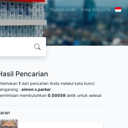
asi
Berita
Bantuan
Pustakawan
Area Anggota
Hasil Pencarian
itemukan
1
dari pencarian Anda melalui kata kunci:
engarang :
simon c.parker
ermintaan membutuhkan
0,00058
detik untuk selesai
aran