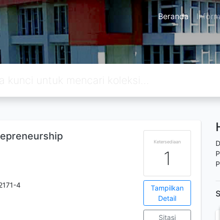
Beranda
Inform
repreneurship
Ketersediaan
D
1
P
P
2171-4
Tampilkan
S
Detail
Sitasi