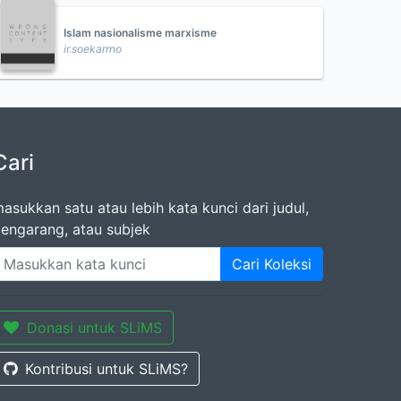
Islam nasionalisme marxisme
ir.soekarrno
Cari
asukkan satu atau lebih kata kunci dari judul,
engarang, atau subjek
Cari Koleksi
Donasi untuk SLiMS
Kontribusi untuk SLiMS?