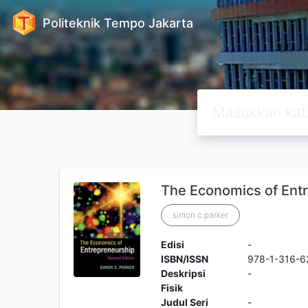
Politeknik Tempo Jakarta
The Economics of Ent
simon c.parker
Edisi
-
ISBN/ISSN
978-1-316-6
Deskripsi
-
Fisik
Judul Seri
-