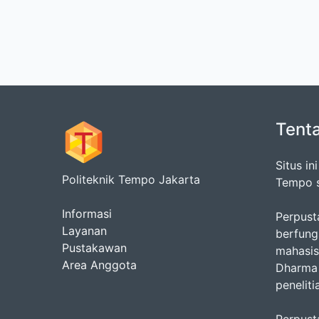
Tent
Situs i
Politeknik Tempo Jakarta
Tempo s
Informasi
Perpust
Layanan
berfung
Pustakawan
mahasis
Area Anggota
Dharma 
penelit