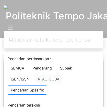
Politeknik Tempo Jaka
Pencarian berdasarkan :
SEMUA
Pengarang
Subjek
the billion dollar secret
Keters
ISBN/ISSN
ATAU COBA
ediaan
rafael badziag
1
Pencarian Spesifik
Edisi
Ta
-
Pencarian terakhir: