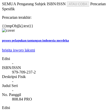
SEMUA
Pengarang
Subjek
ISBN/ISSN
Pencarian
ATAU COBA
Spesifik
Pencarian terakhir:
{{tmpObj[k].text}}
proses pelapukan tantangan indonesia merdeka
brigita isworo laksmi
Edisi
-
ISBN/ISSN
979-709-237-2
Deskripsi Fisik
-
Judul Seri
-
No. Panggil
808.84 PRO
Edisi