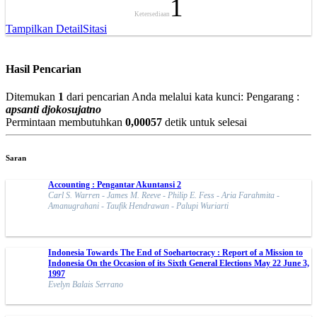
1
Ketersediaan
Tampilkan Detail
Sitasi
Hasil Pencarian
Ditemukan
1
dari pencarian Anda melalui kata kunci:
Pengarang :
apsanti djokosujatno
Permintaan membutuhkan
0,00057
detik untuk selesai
Saran
Accounting : Pengantar Akuntansi 2
Carl S. Warren - James M. Reeve - Philip E. Fess - Aria Farahmita -
Amanugrahani - Taufik Hendrawan - Palupi Wuriarti
Indonesia Towards The End of Soehartocracy : Report of a Mission to
Indonesia On the Occasion of its Sixth General Elections May 22 June 3,
1997
Evelyn Balais Serrano