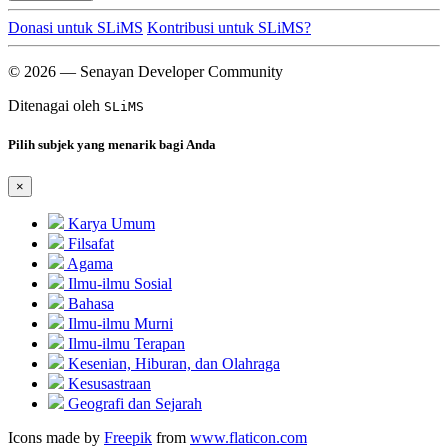
Donasi untuk SLiMS
Kontribusi untuk SLiMS?
© 2026 — Senayan Developer Community
Ditenagai oleh
SLiMS
Pilih subjek yang menarik bagi Anda
×
Karya Umum
Filsafat
Agama
Ilmu-ilmu Sosial
Bahasa
Ilmu-ilmu Murni
Ilmu-ilmu Terapan
Kesenian, Hiburan, dan Olahraga
Kesusastraan
Geografi dan Sejarah
Icons made by
Freepik
from
www.flaticon.com