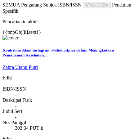
SEMUA
Pengarang
Subjek
ISBN/ISSN
Pencarian
ATAU COBA
Spesifik
Pencarian terakhir:
{{tmpObj[k].text}}
Kontribusi Akun Instagram @studiodjiwa dalam Meningkatkan
Pemahaman Kesehatan…
Zahra Utami Putri
Edisi
-
ISBN/ISSN
-
Deskripsi Fisik
-
Judul Seri
-
No. Panggil
303.34 PUT k
Edisi