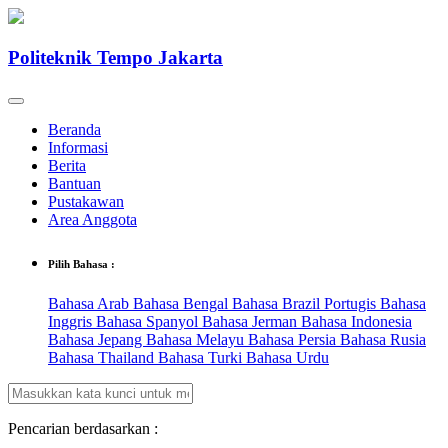
Politeknik Tempo Jakarta
Beranda
Informasi
Berita
Bantuan
Pustakawan
Area Anggota
Pilih Bahasa :
Bahasa Arab
Bahasa Bengal
Bahasa Brazil Portugis
Bahasa
Inggris
Bahasa Spanyol
Bahasa Jerman
Bahasa Indonesia
Bahasa Jepang
Bahasa Melayu
Bahasa Persia
Bahasa Rusia
Bahasa Thailand
Bahasa Turki
Bahasa Urdu
Pencarian berdasarkan :