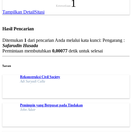
1
Ketersediaan
Tampilkan Detail
Sitasi
Hasil Pencarian
Ditemukan
1
dari pencarian Anda melalui kata kunci:
Pengarang :
Safarudin Husada
Permintaan membutuhkan
0,00077
detik untuk selesai
Saran
Rekonstruksi Civil Society
Adi Suryadi Culla
Pemimpin yang Berpusat pada Tindakan
John Adair