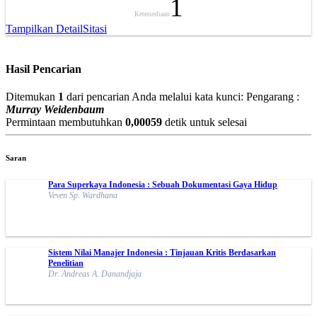
1
Ketersediaan
Tampilkan Detail
Sitasi
Hasil Pencarian
Ditemukan
1
dari pencarian Anda melalui kata kunci:
Pengarang :
Murray Weidenbaum
Permintaan membutuhkan
0,00059
detik untuk selesai
Saran
Para Superkaya Indonesia : Sebuah Dokumentasi Gaya Hidup
Veven Sp. Wardhana
Sistem Nilai Manajer Indonesia : Tinjauan Kritis Berdasarkan
Penelitian
Dr. Andreas A. Danandjaja