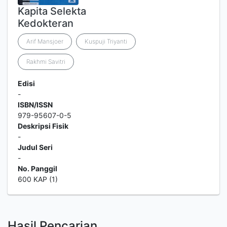
Kapita Selekta
Kedokteran
Arif Mansjoer
Kuspuji Triyanti
Rakhmi Savitri
Edisi
-
ISBN/ISSN
979-95607-0-5
Deskripsi Fisik
-
Judul Seri
-
No. Panggil
600 KAP (1)
Hasil Pencarian