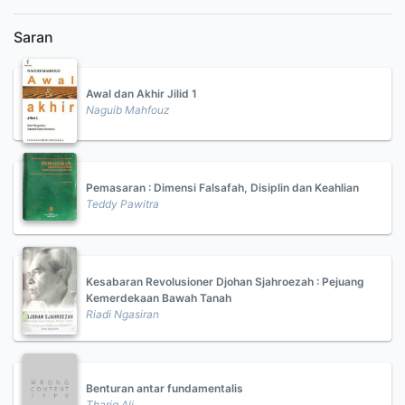
Saran
Awal dan Akhir Jilid 1
Naguib Mahfouz
Pemasaran : Dimensi Falsafah, Disiplin dan Keahlian
Teddy Pawitra
Kesabaran Revolusioner Djohan Sjahroezah : Pejuang
Kemerdekaan Bawah Tanah
Riadi Ngasiran
Benturan antar fundamentalis
Thariq Ali