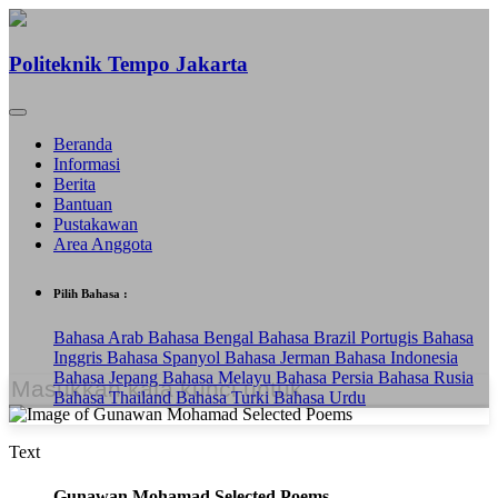
Politeknik Tempo Jakarta
Beranda
Informasi
Berita
Bantuan
Pustakawan
Area Anggota
Pilih Bahasa :
Bahasa Arab
Bahasa Bengal
Bahasa Brazil Portugis
Bahasa
Inggris
Bahasa Spanyol
Bahasa Jerman
Bahasa Indonesia
Bahasa Jepang
Bahasa Melayu
Bahasa Persia
Bahasa Rusia
Bahasa Thailand
Bahasa Turki
Bahasa Urdu
Text
Gunawan Mohamad Selected Poems