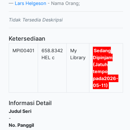
Lars Helgeson
- Nama Orang;
Tidak Tersedia Deskripsi
Ketersediaan
MPI00401
658.8342
My
Sedang
HEL c
Library
Dipinjam
(Jatuh
tempo
pada2026-
05-11)
Informasi Detail
Judul Seri
-
No. Panggil