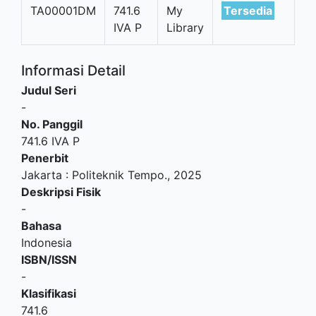
TA00001DM
741.6
My
Tersedia
IVA P
Library
Informasi Detail
Judul Seri
-
No. Panggil
741.6 IVA P
Penerbit
Jakarta
:
Politeknik Tempo
.,
2025
Deskripsi Fisik
-
Bahasa
Indonesia
ISBN/ISSN
-
Klasifikasi
741.6