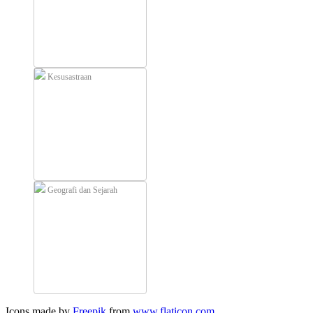
Kesusastraan
Geografi dan Sejarah
Icons made by
Freepik
from
www.flaticon.com