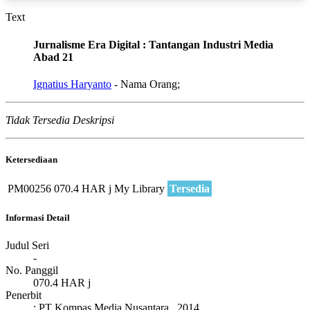
Text
Jurnalisme Era Digital : Tantangan Industri Media
Abad 21
Ignatius Haryanto
- Nama Orang;
Tidak Tersedia Deskripsi
Ketersediaan
PM00256
070.4 HAR j
My Library
Tersedia
Informasi Detail
Judul Seri
-
No. Panggil
070.4 HAR j
Penerbit
:
PT Kompas Media Nusantara
.,
2014