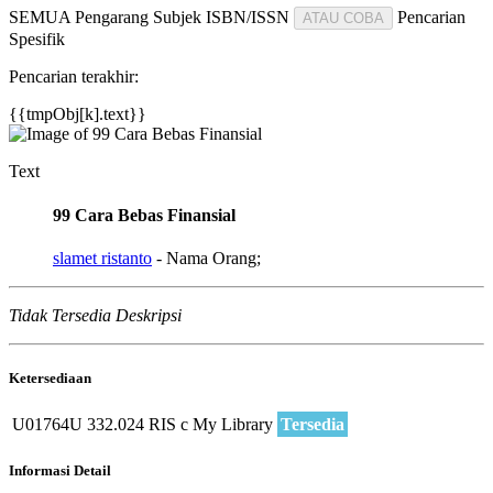
SEMUA
Pengarang
Subjek
ISBN/ISSN
Pencarian
ATAU COBA
Spesifik
Pencarian terakhir:
{{tmpObj[k].text}}
Text
99 Cara Bebas Finansial
slamet ristanto
- Nama Orang;
Tidak Tersedia Deskripsi
Ketersediaan
U01764U
332.024 RIS c
My Library
Tersedia
Informasi Detail