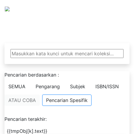
Politeknik Tempo Jaka
Pencarian berdasarkan :
SEMUA
Pengarang
Subjek
ISBN/ISSN
ATAU COBA
Pencarian Spesifik
Pencarian terakhir:
{{tmpObj[k].text}}