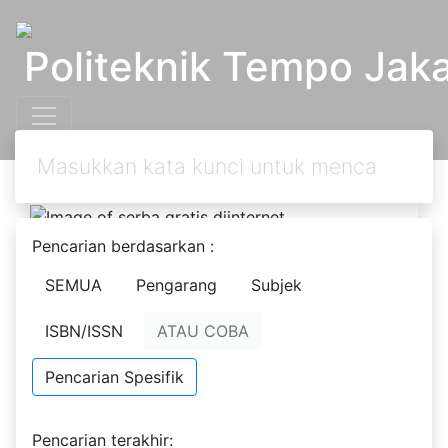
Politeknik Tempo Jaka
Pencarian berdasarkan :
Text
SEMUA
Pengarang
Subjek
serba gratis diinternet
Andrea C.T
- Nama Orang;
ISBN/ISSN
ATAU COBA
Pencarian Spesifik
Tidak Tersedia Deskripsi
Pencarian terakhir: