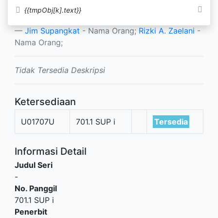
Ikatan Silang Budaya Seni Serat
{{tmpObj[k].text}}
Biranul Anas
Jim Supangkat
- Nama Orang;
Rizki A. Zaelani
-
Nama Orang;
Tidak Tersedia Deskripsi
Ketersediaan
U01707U
701.1 SUP i
Tersedia
Informasi Detail
Judul Seri
-
No. Panggil
701.1 SUP i
Penerbit