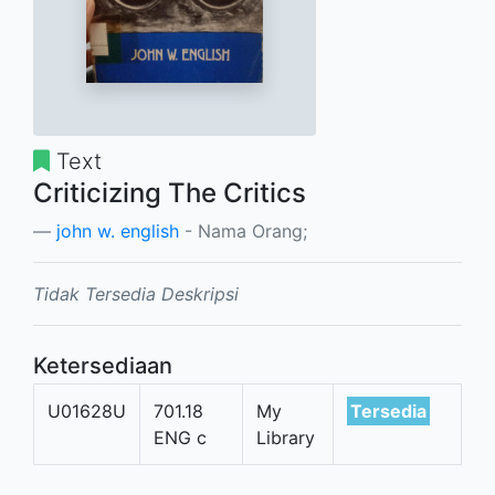
Text
Criticizing The Critics
john w. english
- Nama Orang;
Tidak Tersedia Deskripsi
Ketersediaan
U01628U
701.18
My
Tersedia
ENG c
Library