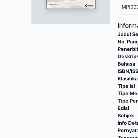
MPI00
Informa
Judul Se
No. Pang
Penerbi
Deskrips
Bahasa
ISBN/IS
Klasifika
Tipe Isi
Tipe Me
Tipe P
Edisi
Subjek
Info Deta
Pernyat
Tanggu