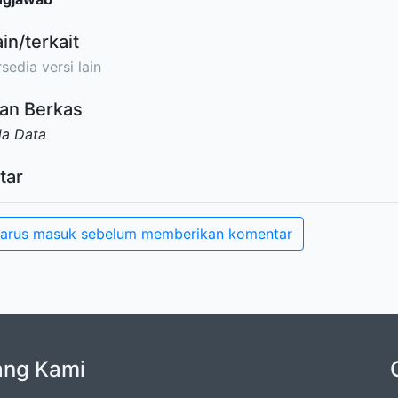
ain/terkait
sedia versi lain
an Berkas
da Data
tar
arus masuk sebelum memberikan komentar
ang Kami