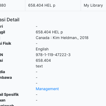
380
658.404 HEL p
My Library
si Detail
ri
-
gil
658.404 HEL p
t
Canada
:
Kim Heldman
.,
2018
i Fisik
-
English
SN
978-1-119-47222-3
si
658.404
text
dia
-
embawa
-
-
Management
il Spesifik
-
aan
-
ngjawab