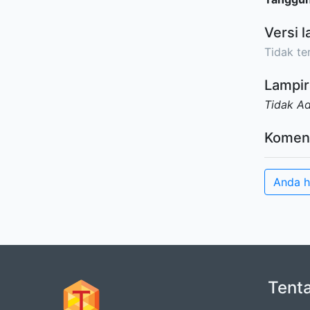
Versi l
Tidak ter
Lampir
Tidak A
Komen
Anda h
Tent