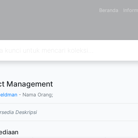
Beranda
Inform
ect Management
Heldman
- Nama Orang;
rsedia Deskripsi
ediaan