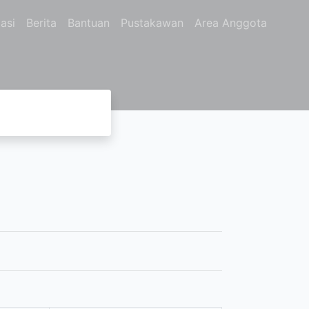
asi
Berita
Bantuan
Pustakawan
Area Anggota