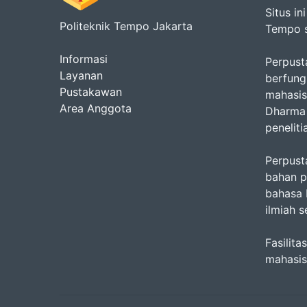
Situs i
Politeknik Tempo Jakarta
Tempo s
Informasi
Perpust
Layanan
berfung
Pustakawan
mahasis
Area Anggota
Dharma 
penelit
Perpust
bahan pu
bahasa 
ilmiah 
Fasilit
mahasis