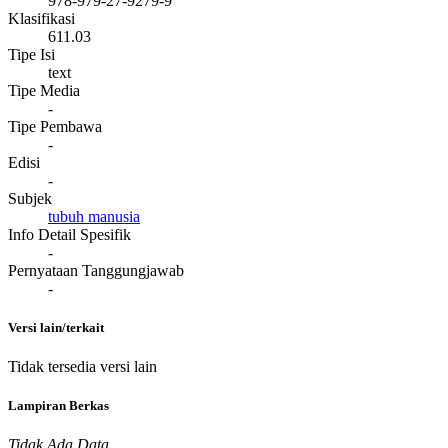
978-979-27-9279-9
Klasifikasi
611.03
Tipe Isi
text
Tipe Media
-
Tipe Pembawa
-
Edisi
-
Subjek
tubuh manusia
Info Detail Spesifik
-
Pernyataan Tanggungjawab
-
Versi lain/terkait
Tidak tersedia versi lain
Lampiran Berkas
Tidak Ada Data