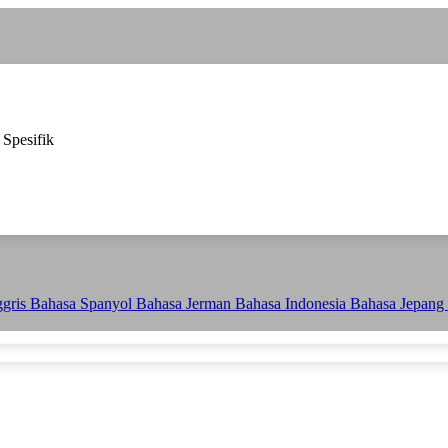
 Spesifik
ggris
Bahasa Spanyol
Bahasa Jerman
Bahasa Indonesia
Bahasa Jepang