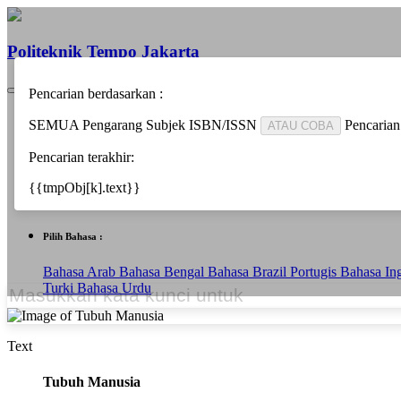
Politeknik Tempo Jakarta
Pencarian berdasarkan :
Beranda
SEMUA
Pengarang
Subjek
ISBN/ISSN
Pencarian
ATAU COBA
Informasi
Berita
Pencarian terakhir:
Bantuan
Pustakawan
{{tmpObj[k].text}}
Area Anggota
Pilih Bahasa :
Bahasa Arab
Bahasa Bengal
Bahasa Brazil Portugis
Bahasa In
Turki
Bahasa Urdu
Text
Tubuh Manusia