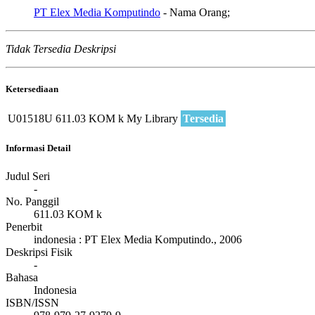
PT Elex Media Komputindo
- Nama Orang;
Tidak Tersedia Deskripsi
Ketersediaan
U01518U
611.03 KOM k
My Library
Tersedia
Informasi Detail
Judul Seri
-
No. Panggil
611.03 KOM k
Penerbit
indonesia
:
PT Elex Media Komputindo
.,
2006
Deskripsi Fisik
-
Bahasa
Indonesia
ISBN/ISSN