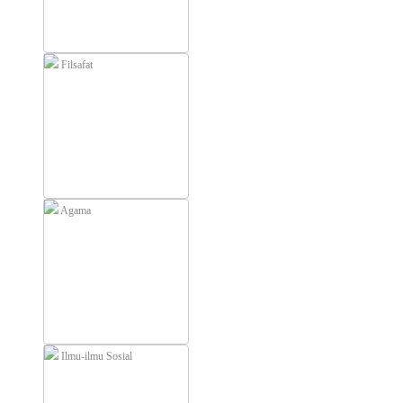
Filsafat
Agama
Ilmu-ilmu Sosial