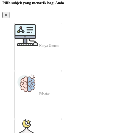
Pilih subjek yang menarik bagi Anda
×
Karya Umum
Filsafat