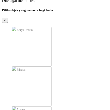
Ditenagai oleh
SLiMS
Pilih subjek yang menarik bagi Anda
×
Karya Umum
Filsafat
Agama