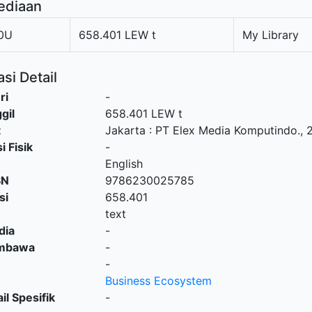
ediaan
0U
658.401 LEW t
My Library
si Detail
ri
-
gil
658.401 LEW t
t
Jakarta
:
PT Elex Media Komputindo
.,
i Fisik
-
English
SN
9786230025785
si
658.401
text
dia
-
embawa
-
-
Business Ecosystem
il Spesifik
-