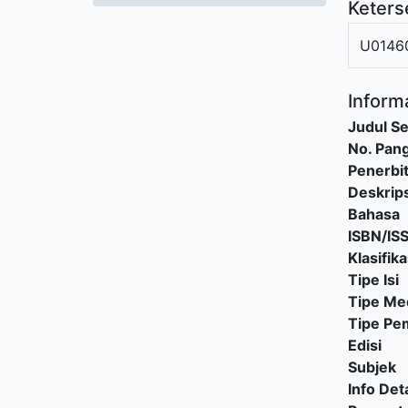
Keters
U0146
Informa
Judul Se
No. Pang
Penerbi
Deskrips
Bahasa
ISBN/IS
Klasifika
Tipe Isi
Tipe Me
Tipe P
Edisi
Subjek
Info Deta