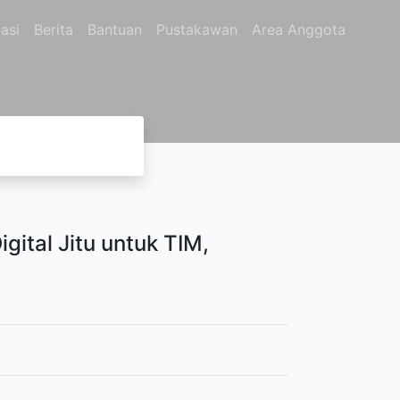
asi
Berita
Bantuan
Pustakawan
Area Anggota
gital Jitu untuk TIM,