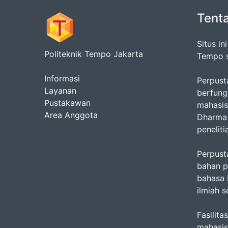
Tent
Situs i
Politeknik Tempo Jakarta
Tempo s
Informasi
Perpust
Layanan
berfung
Pustakawan
mahasis
Area Anggota
Dharma 
penelit
Perpust
bahan pu
bahasa 
ilmiah 
Fasilit
mahasis