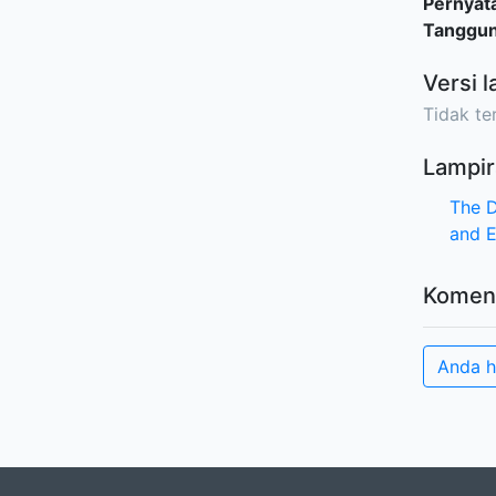
Pernyat
Tanggu
Versi l
Tidak ter
Lampir
The D
and 
Komen
Anda h