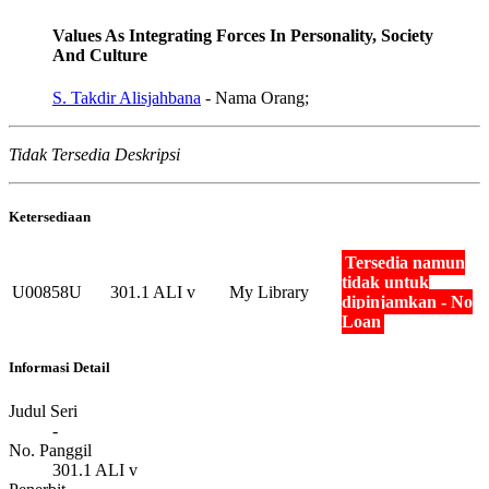
Values As Integrating Forces In Personality, Society
And Culture
S. Takdir Alisjahbana
- Nama Orang;
Tidak Tersedia Deskripsi
Ketersediaan
Tersedia namun
tidak untuk
U00858U
301.1 ALI v
My Library
dipinjamkan - No
Loan
Informasi Detail
Judul Seri
-
No. Panggil
301.1 ALI v