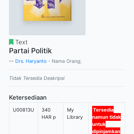
Text
Partai Politik
Drs. Haryanto
- Nama Orang;
Tidak Tersedia Deskripsi
Ketersediaan
U00813U
340
My
Tersedia
HAR p
Library
namun tidak
untuk
dipinjamkan