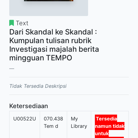
Text
Dari Skandal ke Skandal :
Kumpulan tulisan rubrik
Investigasi majalah berita
mingguan TEMPO
Tidak Tersedia Deskripsi
Ketersediaan
U00522U
070.438
My
Tersedia
Tem d
Library
namun tidak
untuk