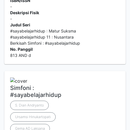
ISBN/ISSN
-
Deskripsi Fisik
-
Judul Seri
#sayabelajarhidup : Matur Suksma
#sayabelajarhidup 11 : Nusantara
Berkisah Simfoni : #sayabelajarhidup
No. Panggil
813 AND d
Simfoni :
#sayabelajarhidup
S. Dian Andryanto
Ursamsi Hinukartopati
Gema AD Laksana