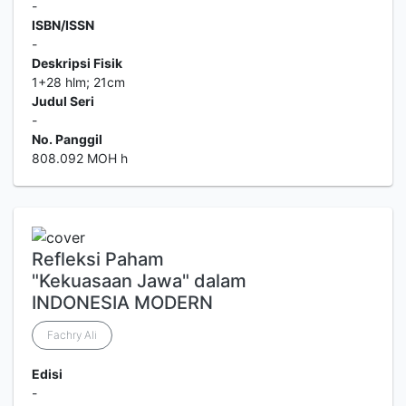
-
ISBN/ISSN
-
Deskripsi Fisik
1+28 hlm; 21cm
Judul Seri
-
No. Panggil
808.092 MOH h
Refleksi Paham
"Kekuasaan Jawa" dalam
INDONESIA MODERN
Fachry Ali
Edisi
-