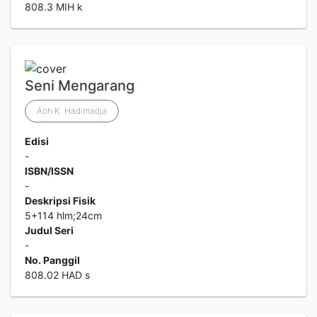
808.3 MIH k
Seni Mengarang
Aoh K. Hadimadja
Edisi
-
ISBN/ISSN
-
Deskripsi Fisik
5+114 hlm;24cm
Judul Seri
-
No. Panggil
808.02 HAD s