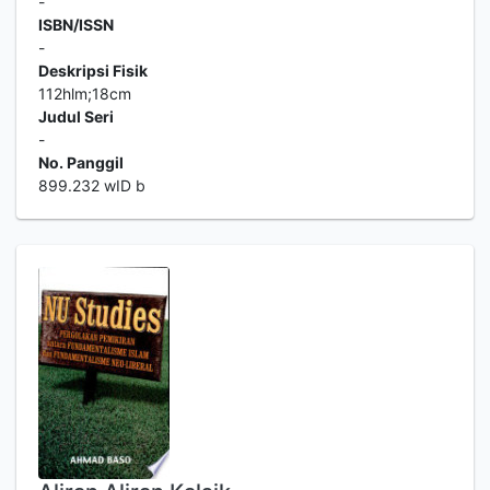
-
ISBN/ISSN
-
Deskripsi Fisik
112hlm;18cm
Judul Seri
-
No. Panggil
899.232 wID b