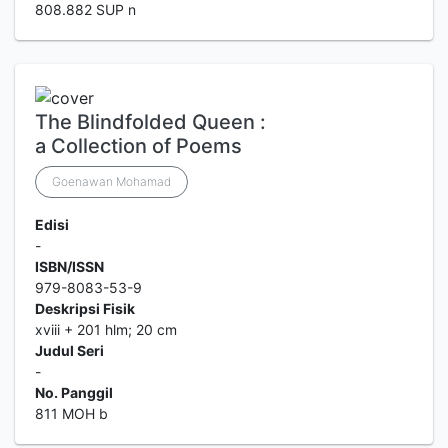
808.882 SUP n
The Blindfolded Queen :
a Collection of Poems
Goenawan Mohamad
Edisi
-
ISBN/ISSN
979-8083-53-9
Deskripsi Fisik
xviii + 201 hlm; 20 cm
Judul Seri
-
No. Panggil
811 MOH b