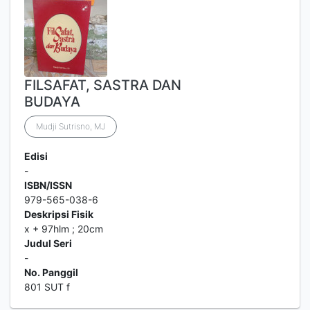
FILSAFAT, SASTRA DAN
BUDAYA
Mudji Sutrisno, MJ
Edisi
-
ISBN/ISSN
979-565-038-6
Deskripsi Fisik
x + 97hlm ; 20cm
Judul Seri
-
No. Panggil
801 SUT f