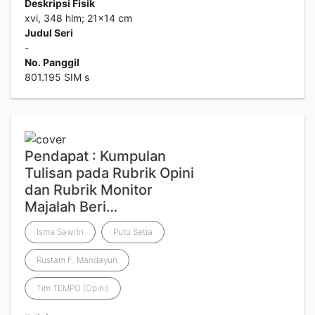
Deskripsi Fisik
xvi, 348 hlm; 21x14 cm
Judul Seri
-
No. Panggil
801.195 SIM s
Pendapat : Kumpulan
Tulisan pada Rubrik Opini
dan Rubrik Monitor
Majalah Beri…
Isma Sawitri
Putu Setia
Rustam F. Mandayun
Tim TEMPO (Opini)