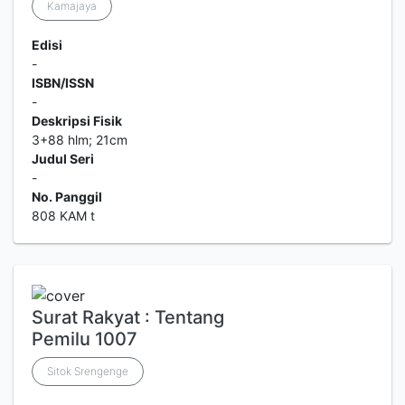
Kamajaya
Edisi
-
ISBN/ISSN
-
Deskripsi Fisik
3+88 hlm; 21cm
Judul Seri
-
No. Panggil
808 KAM t
Surat Rakyat : Tentang
Pemilu 1007
Sitok Srengenge