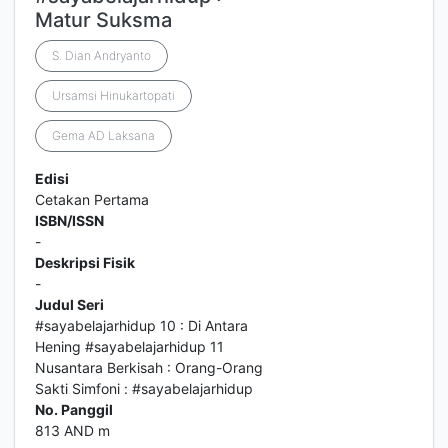
Matur Suksma
S. Dian Andryanto
Ursamsi Hinukartopati
Gema AD Laksana
Edisi
Cetakan Pertama
ISBN/ISSN
-
Deskripsi Fisik
-
Judul Seri
#sayabelajarhidup 10 : Di Antara
Hening #sayabelajarhidup 11
Nusantara Berkisah : Orang-Orang
Sakti Simfoni : #sayabelajarhidup
No. Panggil
813 AND m