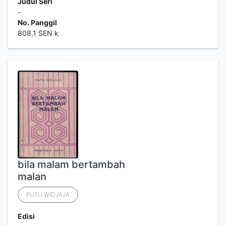
Judul Seri
-
No. Panggil
808.1 SEN k
bila malam bertambah
malan
PUTU WIDJAJA
Edisi