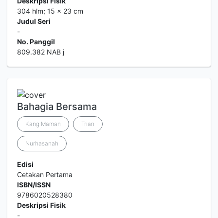
Deskripsi Fisik
304 hlm; 15 x 23 cm
Judul Seri
-
No. Panggil
809.382 NAB j
Bahagia Bersama
Kang Maman
Trian
Nurhasanah
Edisi
Cetakan Pertama
ISBN/ISSN
9786020528380
Deskripsi Fisik
-