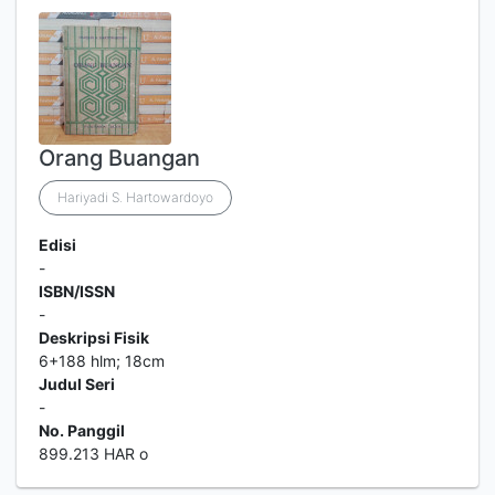
Orang Buangan
Hariyadi S. Hartowardoyo
Edisi
-
ISBN/ISSN
-
Deskripsi Fisik
6+188 hlm; 18cm
Judul Seri
-
No. Panggil
899.213 HAR o