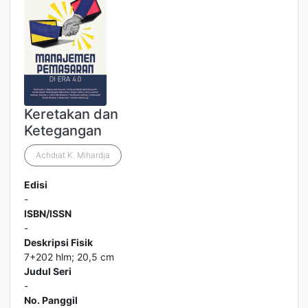
Keretakan dan
Ketegangan
Achdiat K. Mihardja
Edisi
-
ISBN/ISSN
-
Deskripsi Fisik
7+202 hlm; 20,5 cm
Judul Seri
-
No. Panggil