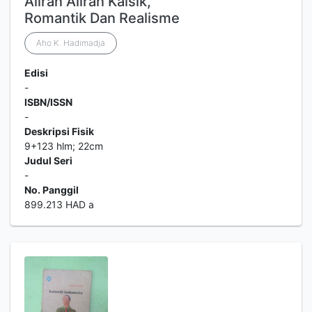
Aliran Aliran Kalsik,
Romantik Dan Realisme
Aho K. Hadimadja
Edisi
-
ISBN/ISSN
-
Deskripsi Fisik
9+123 hlm; 22cm
Judul Seri
-
No. Panggil
899.213 HAD a