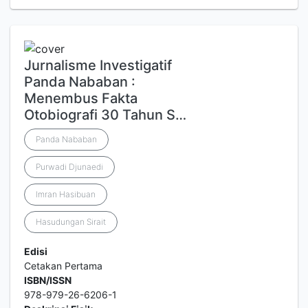
Jurnalisme Investigatif
Panda Nababan :
Menembus Fakta
Otobiografi 30 Tahun S…
Panda Nababan
Purwadi Djunaedi
Imran Hasibuan
Hasudungan Sirait
Edisi
Cetakan Pertama
ISBN/ISSN
978-979-26-6206-1