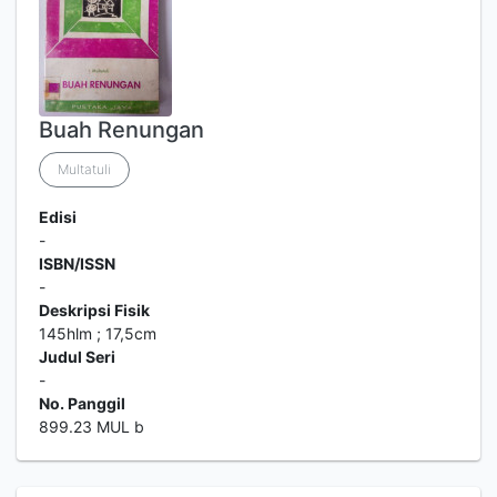
Buah Renungan
Multatuli
Edisi
-
ISBN/ISSN
-
Deskripsi Fisik
145hlm ; 17,5cm
Judul Seri
-
No. Panggil
899.23 MUL b