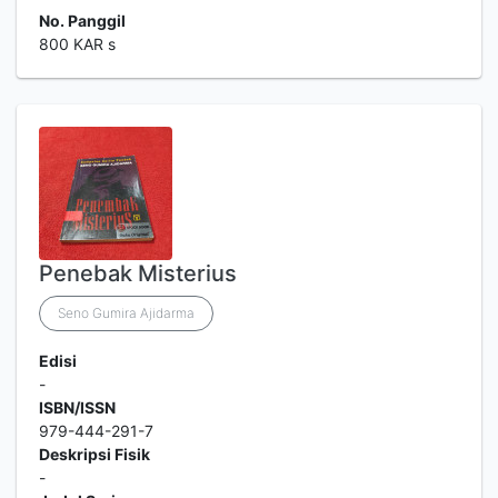
No. Panggil
800 KAR s
Penebak Misterius
Seno Gumira Ajidarma
Edisi
-
ISBN/ISSN
979-444-291-7
Deskripsi Fisik
-