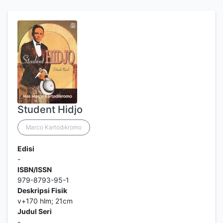
Student Hidjo
Marco Kartodikromo
Edisi
-
ISBN/ISSN
979-8793-95-1
Deskripsi Fisik
v+170 hlm; 21cm
Judul Seri
-