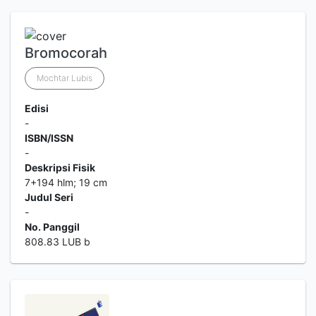
Bromocorah
Mochtar Lubis
Edisi
-
ISBN/ISSN
-
Deskripsi Fisik
7+194 hlm; 19 cm
Judul Seri
-
No. Panggil
808.83 LUB b