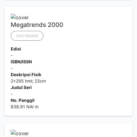
Megatrends 2000
Jhon Naisbitt
Edisi
-
ISBN/ISSN
-
Deskripsi Fisik
2+295 hml; 23cm
Judul Seri
-
No. Panggil
838.91 NAI m