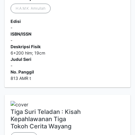
H.A.M.K. Amrullah
Edisi
-
ISBN/ISSN
-
Deskripsi Fisik
6+200 hlm; 19cm
Judul Seri
-
No. Panggil
813 AMR t
Tiga Suri Teladan : Kisah
Kepahlawanan Tiga
Tokoh Cerita Wayang