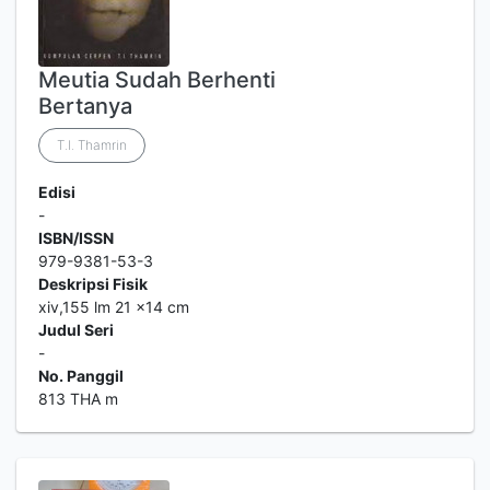
Meutia Sudah Berhenti
Bertanya
T.I. Thamrin
Edisi
-
ISBN/ISSN
979-9381-53-3
Deskripsi Fisik
xiv,155 lm 21 x14 cm
Judul Seri
-
No. Panggil
813 THA m