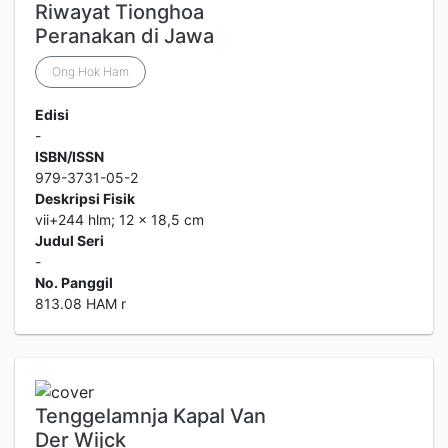
Riwayat Tionghoa
Peranakan di Jawa
Ong Hok Ham
Edisi
-
ISBN/ISSN
979-3731-05-2
Deskripsi Fisik
vii+244 hlm; 12 x 18,5 cm
Judul Seri
-
No. Panggil
813.08 HAM r
Tenggelamnja Kapal Van
Der Wijck