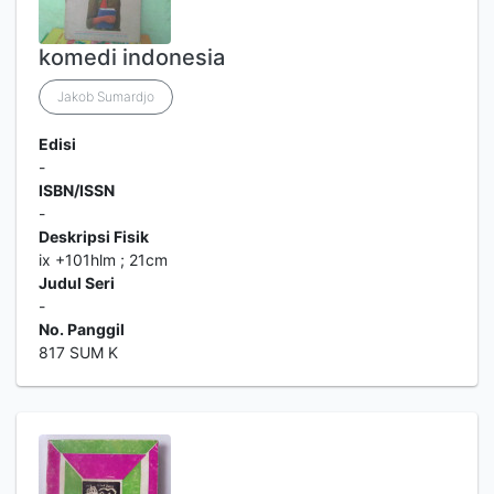
komedi indonesia
Jakob Sumardjo
Edisi
-
ISBN/ISSN
-
Deskripsi Fisik
ix +101hlm ; 21cm
Judul Seri
-
No. Panggil
817 SUM K