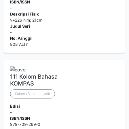
ISBN/ISSN
-
Deskripsi Fisik
v+226 hlm; 21cm
Judul Seri
-
No. Panggil
808 ALI r
111 Kolom Bahasa
KOMPAS
Salomo Simanungkalit
Edisi
-
ISBN/ISSN
979-709-269-0