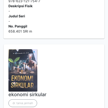
978-623-121-754-7
Deskripsi Fisik
-
Judul Seri
-
No. Panggil
658.401 SRI m
ekonomi sirkular
dr. tania jannah