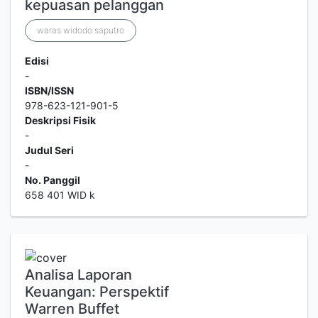
kepuasan pelanggan
waras widodo saputro
Edisi
-
ISBN/ISSN
978-623-121-901-5
Deskripsi Fisik
-
Judul Seri
-
No. Panggil
658 401 WID k
Analisa Laporan
Keuangan: Perspektif
Warren Buffet