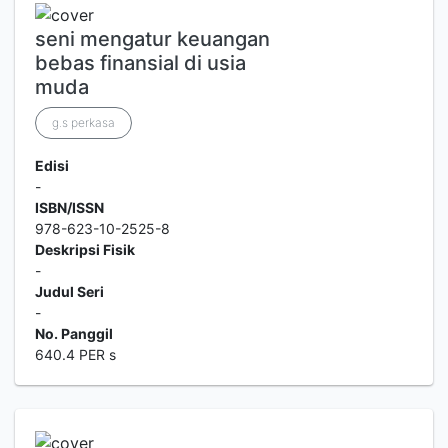
seni mengatur keuangan
bebas finansial di usia
muda
g.s perkasa
Edisi
-
ISBN/ISSN
978-623-10-2525-8
Deskripsi Fisik
-
Judul Seri
-
No. Panggil
640.4 PER s