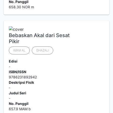
No. Panggil
658.30 NOR m
Bebaskan Akal dari Sesat
Pikir
IMAM AL
GHAZALI
Edisi
-
ISBN/ISSN
9786231892942
Deskripsi Fisik
-
Judul Seri
-
No. Panggil
657.9 MAM b