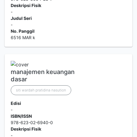
Deskripsi Fisik
-
Judul Seri
-
No. Panggil
6516 MAR k
manajemen keuangan
dasar
siti wardah pratidina nasution
Edisi
-
ISBN/ISSN
978-623-02-6940-0
Deskripsi Fisik
-