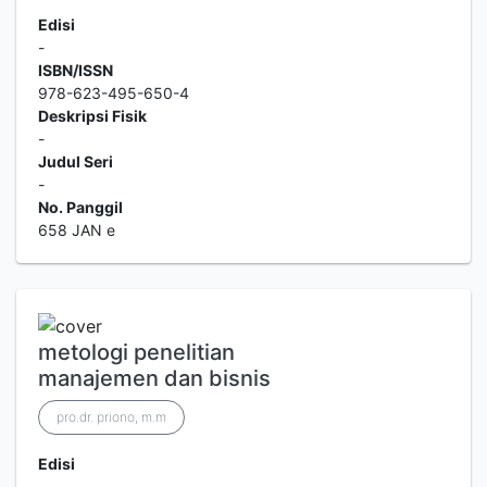
Edisi
-
ISBN/ISSN
978-623-495-650-4
Deskripsi Fisik
-
Judul Seri
-
No. Panggil
658 JAN e
metologi penelitian
manajemen dan bisnis
pro.dr. priono, m.m
Edisi
-