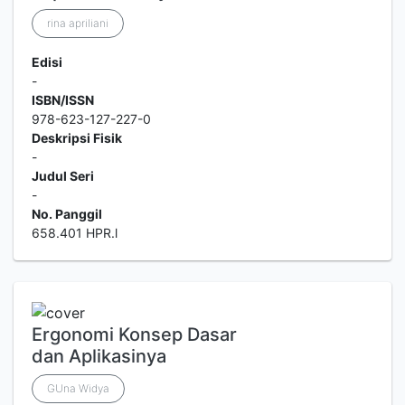
rina apriliani
Edisi
-
ISBN/ISSN
978-623-127-227-0
Deskripsi Fisik
-
Judul Seri
-
No. Panggil
658.401 HPR.l
Ergonomi Konsep Dasar
dan Aplikasinya
GUna Widya