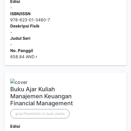
Edisi
-
ISBN/ISSN
978-623-01-3480-7
Deskripsi Fisik
-
Judul Seri
-
No. Panggil
658.84 AND r
Buku Ajar Kuliah
Manajemen Keuangan
Financial Management
grup Penerbitan cv budi utama
Edisi