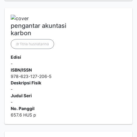
pengantar akuntasi
karbon
dr fitria husnatarina
Edisi
-
ISBN/ISSN
978-623-127-206-5
Deskripsi Fisik
-
Judul Seri
-
No. Panggil
657.6 HUS p