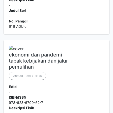
-
Judul Seri
-
No. Panggil
616 AGU c
ekonomi dan pandemi
tapak kebijakan dan jalur
pemulihan
Ahmad Erani Yustika
Edisi
-
ISBN/ISSN
978-623-6709-62-7
Deskripsi Fisik