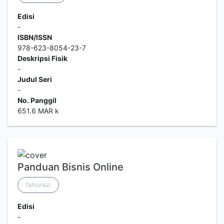
Edisi
-
ISBN/ISSN
978-623-8054-23-7
Deskripsi Fisik
-
Judul Seri
-
No. Panggil
651.6 MAR k
Panduan Bisnis Online
fahrurazi
Edisi
-