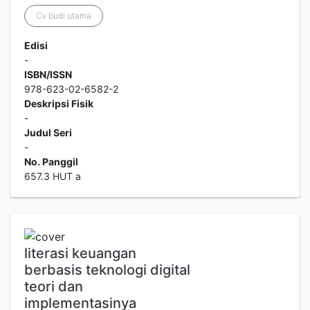
Cv budi utama
Edisi
-
ISBN/ISSN
978-623-02-6582-2
Deskripsi Fisik
-
Judul Seri
-
No. Panggil
657.3 HUT a
literasi keuangan
berbasis teknologi digital
teori dan
implementasinya