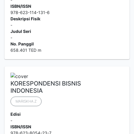
ISBN/ISSN
978-623-114-131-6
Deskripsi Fisik
-
Judul Seri
-
No. Panggil
658.401 TED m
KORESPONDENSI BISNIS
INDONESIA
MARISKHA.Z
Edisi
-
ISBN/ISSN
978-623-8054-23-7