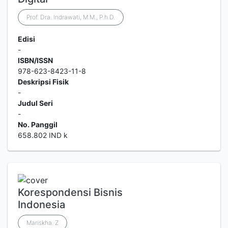
Prof. Dra. Indrawati, M.M., P.h.D.
Edisi
-
ISBN/ISSN
978-623-8423-11-8
Deskripsi Fisik
-
Judul Seri
-
No. Panggil
658.802 IND k
Korespondensi Bisnis
Indonesia
Mariskha. Z