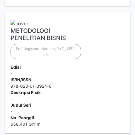
METODOLOGI
PENELITIAN BISNIS
Prof. Jogiyanto Hartono, Ph.D., MBA,
CA.
Edisi
-
ISBN/ISSN
978-623-01-3924-6
Deskripsi Fisik
-
Judul Seri
-
No. Panggil
658.401 GIY m