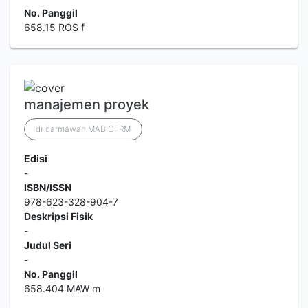
No. Panggil
658.15 ROS f
manajemen proyek
dr darmawan MAB CFRM
Edisi
-
ISBN/ISSN
978-623-328-904-7
Deskripsi Fisik
-
Judul Seri
-
No. Panggil
658.404 MAW m