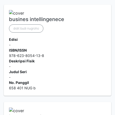
busines intellingenece
didit budi nugroho
Edisi
-
ISBN/ISSN
978-623-8054-13-8
Deskripsi Fisik
-
Judul Seri
-
No. Panggil
658 401 NUG b