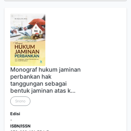
Monograf hukum jaminan
perbankan hak
tanggungan sebagai
bentuk jaminan atas k…
Sriono
Edisi
-
ISBN/ISSN