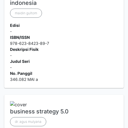
indonesia
maidin gultom
Edisi
-
ISBN/ISSN
978-623-8423-89-7
Deskripsi Fisik
-
Judul Seri
-
No. Panggil
346.082 MAI a
business strategy 5.0
dr. agus mulyana