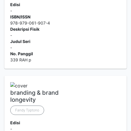
Edisi
-
ISBN/ISSN
978-979-061-907-4
Deskripsi Fisik
-
Judul Seri
-
No. Panggil
339 RAH p
branding & brand
longevity
Fandy Tjiptono
Edisi
-