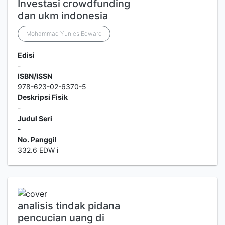
Investasi crowdfunding
dan ukm indonesia
Mohammad Yunies Edward
Edisi
-
ISBN/ISSN
978-623-02-6370-5
Deskripsi Fisik
-
Judul Seri
-
No. Panggil
332.6 EDW i
analisis tindak pidana
pencucian uang di