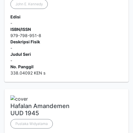
John E. Kennedy
Edisi
-
ISBN/ISSN
979-798-951-8
Deskripsi Fisik
-
Judul Seri
-
No. Panggil
338.04092 KEN s
Hafalan Amandemen
UUD 1945
Pustaka Widyatama