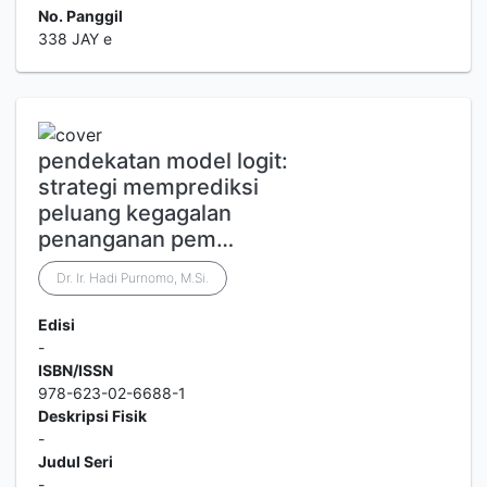
No. Panggil
338 JAY e
pendekatan model logit:
strategi memprediksi
peluang kegagalan
penanganan pem…
Dr. Ir. Hadi Purnomo, M.Si.
Edisi
-
ISBN/ISSN
978-623-02-6688-1
Deskripsi Fisik
-
Judul Seri
-