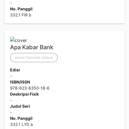
-
No. Panggil
332.1 FIR b
Apa Kabar Bank
yessie fransiska lydiana
Edisi
-
ISBN/ISSN
978-623-8350-18-6
Deskripsi Fisik
-
Judul Seri
-
No. Panggil
332.1 LYD a