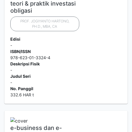
teori & praktik investasi
obligasi
PROF. JOGIYANTO HARTONO,
PH.D., MBA, CA
Edisi
-
ISBN/ISSN
978-623-01-3324-4
Deskripsi Fisik
-
Judul Seri
-
No. Panggil
332.6 HAR t
e-business dan e-