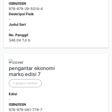
ISBN/ISSN
978-979-29-5014-4
Deskripsi Fisik
-
Judul Seri
-
No. Panggil
346.04 TJI b
pengantar ekonomi
marko edisi 7
n gregory mankiw
Edisi
-
ISBN/ISSN
978-979-061-779-7