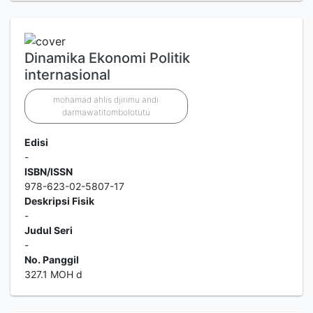
Dinamika Ekonomi Politik
internasional
mohamad ahlis djirimu andi
darmawatitombolotutu
Edisi
-
ISBN/ISSN
978-623-02-5807-17
Deskripsi Fisik
-
Judul Seri
-
No. Panggil
327.1 MOH d