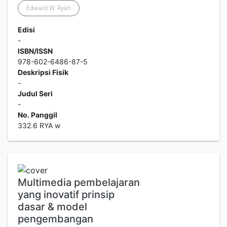
Edward W. Ryan
Edisi
-
ISBN/ISSN
978-602-6486-87-5
Deskripsi Fisik
-
Judul Seri
-
No. Panggil
332.6 RYA w
Multimedia pembelajaran
yang inovatif prinsip
dasar & model
pengembangan