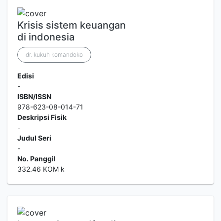
Krisis sistem keuangan
di indonesia
dr. kukuh komandoko
Edisi
-
ISBN/ISSN
978-623-08-014-71
Deskripsi Fisik
-
Judul Seri
-
No. Panggil
332.46 KOM k