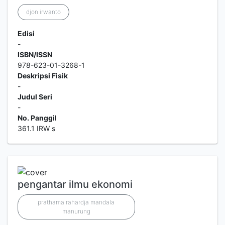
djon irwanto
Edisi
-
ISBN/ISSN
978-623-01-3268-1
Deskripsi Fisik
-
Judul Seri
-
No. Panggil
361.1 IRW s
pengantar ilmu ekonomi
prathama rahardja mandala
manurung