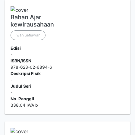
Bahan Ajar
kewirausahaan
Iwan Setiawan
Edisi
-
ISBN/ISSN
978-623-02-6894-6
Deskripsi Fisik
-
Judul Seri
-
No. Panggil
338.04 IWA b