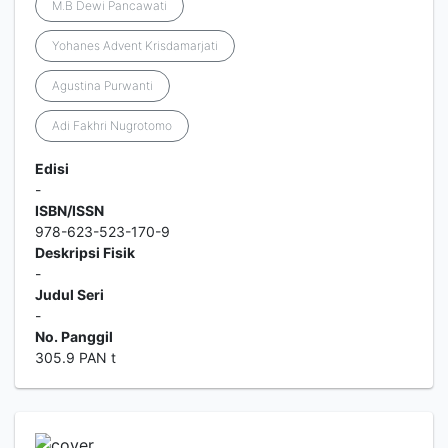
M.B Dewi Pancawati
Yohanes Advent Krisdamarjati
Agustina Purwanti
Adi Fakhri Nugrotomo
Edisi
-
ISBN/ISSN
978-623-523-170-9
Deskripsi Fisik
-
Judul Seri
-
No. Panggil
305.9 PAN t