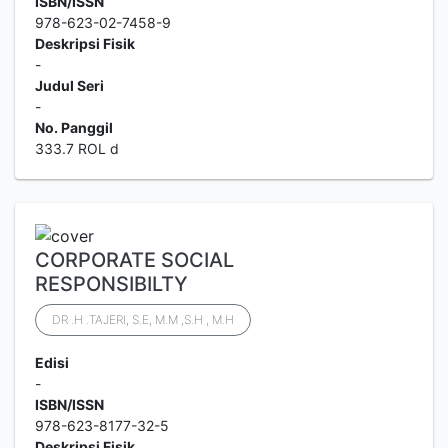
ISBN/ISSN
978-623-02-7458-9
Deskripsi Fisik
-
Judul Seri
-
No. Panggil
333.7 ROL d
CORPORATE SOCIAL
RESPONSIBILTY
DR .H .TAJERI, S.E, M.M ,S.H , M.H
Edisi
-
ISBN/ISSN
978-623-8177-32-5
Deskripsi Fisik