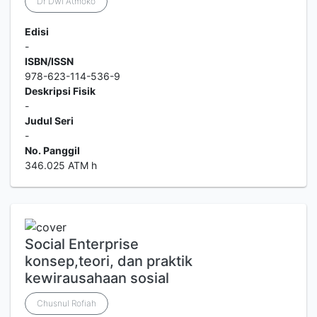
Dr Dwi Atmoko
Edisi
-
ISBN/ISSN
978-623-114-536-9
Deskripsi Fisik
-
Judul Seri
-
No. Panggil
346.025 ATM h
Social Enterprise
konsep,teori, dan praktik
kewirausahaan sosial
Chusnul Rofiah