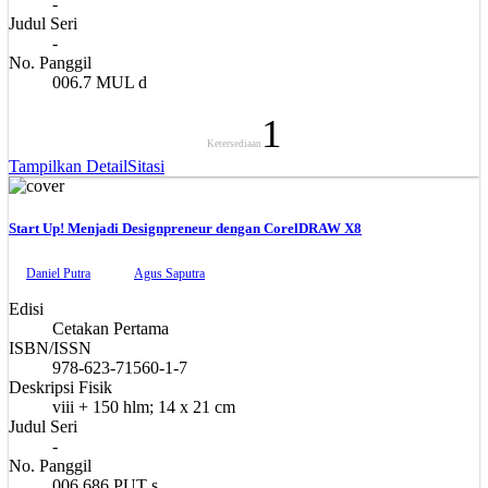
-
Judul Seri
-
No. Panggil
006.7 MUL d
1
Ketersediaan
Tampilkan Detail
Sitasi
Start Up! Menjadi Designpreneur dengan CorelDRAW X8
Daniel Putra
Agus Saputra
Edisi
Cetakan Pertama
ISBN/ISSN
978-623-71560-1-7
Deskripsi Fisik
viii + 150 hlm; 14 x 21 cm
Judul Seri
-
No. Panggil
006.686 PUT s