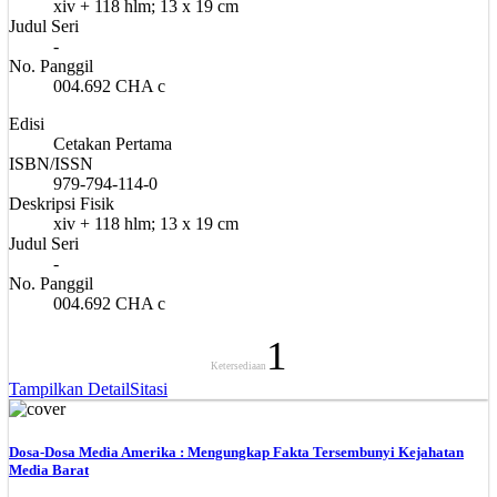
xiv + 118 hlm; 13 x 19 cm
Judul Seri
-
No. Panggil
004.692 CHA c
Edisi
Cetakan Pertama
ISBN/ISSN
979-794-114-0
Deskripsi Fisik
xiv + 118 hlm; 13 x 19 cm
Judul Seri
-
No. Panggil
004.692 CHA c
1
Ketersediaan
Tampilkan Detail
Sitasi
Dosa-Dosa Media Amerika : Mengungkap Fakta Tersembunyi Kejahatan
Media Barat