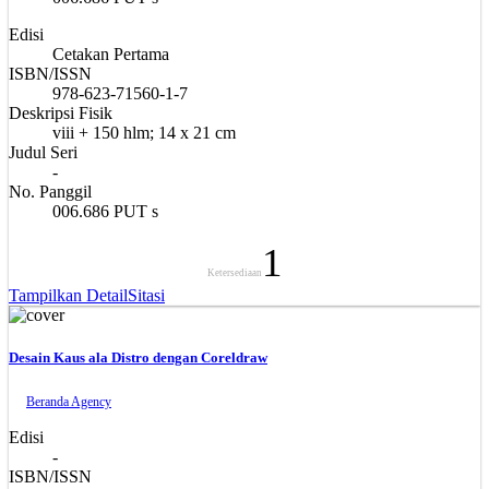
Edisi
Cetakan Pertama
ISBN/ISSN
978-623-71560-1-7
Deskripsi Fisik
viii + 150 hlm; 14 x 21 cm
Judul Seri
-
No. Panggil
006.686 PUT s
1
Ketersediaan
Tampilkan Detail
Sitasi
Desain Kaus ala Distro dengan Coreldraw
Beranda Agency
Edisi
-
ISBN/ISSN