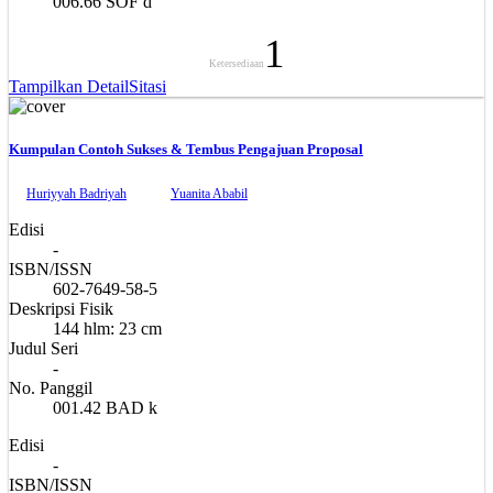
006.66 SOF d
1
Ketersediaan
Tampilkan Detail
Sitasi
Kumpulan Contoh Sukses & Tembus Pengajuan Proposal
Huriyyah Badriyah
Yuanita Ababil
Edisi
-
ISBN/ISSN
602-7649-58-5
Deskripsi Fisik
144 hlm: 23 cm
Judul Seri
-
No. Panggil
001.42 BAD k
Edisi
-
ISBN/ISSN