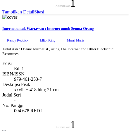
1
Ketersediaan
Tampilkan Detail
Sitasi
Internet untuk Wartawan : Internet untuk Semua Orang
Randy Reddick
Elliot King
Masri Maris
Judul Asli : Online Journalist , using The Internet and Other Electronic
Resources
Edisi
Ed. 1
ISBN/ISSN
979-461-253-7
Deskripsi Fisik
xxviii + 418 hlm; 21 cm
Judul Seri
-
No. Panggil
004.678 RED i
1
Ketersediaan