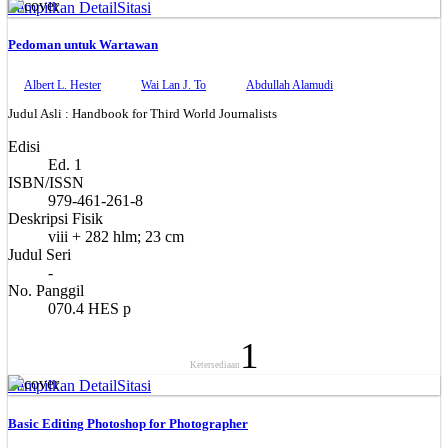
Tampilkan Detail
Sitasi
Pedoman untuk Wartawan
Albert L. Hester
Wai Lan J. To
Abdullah Alamudi
Judul Asli : Handbook for Third World Journalists
Edisi
Ed. 1
ISBN/ISSN
979-461-261-8
Deskripsi Fisik
viii + 282 hlm; 23 cm
Judul Seri
-
No. Panggil
070.4 HES p
1
Ketersediaan
Tampilkan Detail
Sitasi
Basic Editing Photoshop for Photographer