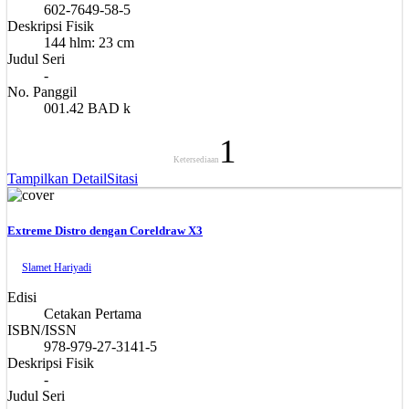
602-7649-58-5
Deskripsi Fisik
144 hlm: 23 cm
Judul Seri
-
No. Panggil
001.42 BAD k
1
Ketersediaan
Tampilkan Detail
Sitasi
Extreme Distro dengan Coreldraw X3
Slamet Hariyadi
Edisi
Cetakan Pertama
ISBN/ISSN
978-979-27-3141-5
Deskripsi Fisik
-
Judul Seri