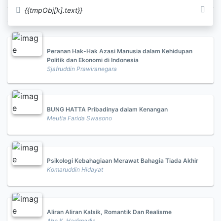
{{tmpObj[k].text}}
Saran
Peranan Hak-Hak Azasi Manusia dalam Kehidupan
Politik dan Ekonomi di Indonesia
Sjafruddin Prawiranegara
BUNG HATTA Pribadinya dalam Kenangan
Meutia Farida Swasono
Psikologi Kebahagiaan Merawat Bahagia Tiada Akhir
Komaruddin Hidayat
Aliran Aliran Kalsik, Romantik Dan Realisme
Aho K. Hadimadja