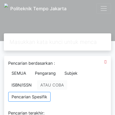
Politeknik Tempo Jakarta
Pencarian berdasarkan :
Data kosong
SEMUA
Pengarang
Subjek
Mohon dicoba kembali
ISBN/ISSN
ATAU COBA
Hasil Pencarian
Pencarian Spesifik
Ditemukan
0
dari pencarian Anda melalui kata kunci:
Pengarang :
Tim Penulis Keanekaragaman Hayati Keehati
Permintaan membutuhkan
0,00043
detik untuk selesai
Pencarian terakhir: