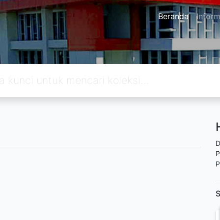
Beranda
Inform
D
P
P
S