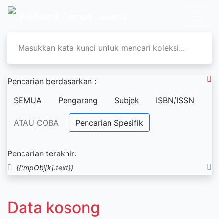
Politeknik Tempo Jakarta
Pencarian berdasarkan :
SEMUA
Pengarang
Subjek
ISBN/ISSN
ATAU COBA
Pencarian Spesifik
Pencarian terakhir:
{{tmpObj[k].text}}
Data kosong